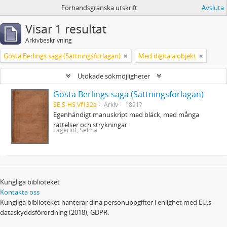
Förhandsgranska utskrift
Avsluta
Visar 1 resultat
Arkivbeskrivning
Gösta Berlings saga (Sättningsförlagan)
Med digitala objekt
Utökade sökmöjligheter
Gösta Berlings saga (Sättningsförlagan)
SE S-HS Vf132a
Arkiv
1891?
Egenhändigt manuskript med bläck, med många
rättelser och strykningar
Lagerlöf, Selma
Kungliga biblioteket
Kontakta oss
Kungliga biblioteket hanterar dina personuppgifter i enlighet med EU:s
dataskyddsförordning (2018), GDPR.