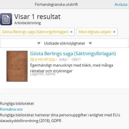
Förhandsgranska utskrift
Avsluta
Visar 1 resultat
Arkivbeskrivning
Gösta Berlings saga (Sättningsförlagan)
Med digitala objekt
Utökade sökmöjligheter
Gösta Berlings saga (Sättningsförlagan)
SE S-HS Vf132a
Arkiv
1891?
Egenhändigt manuskript med bläck, med många
rättelser och strykningar
Lagerlöf, Selma
Kungliga biblioteket
Kontakta oss
Kungliga biblioteket hanterar dina personuppgifter i enlighet med EU:s
dataskyddsförordning (2018), GDPR.