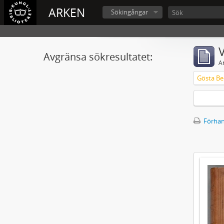
ARKEN
Sökingångar
V
Avgränsa sökresultatet:
A
Gösta Ber
Förhan