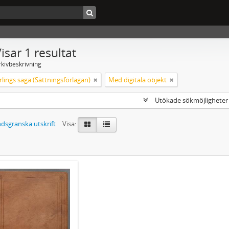
isar 1 resultat
rkivbeskrivning
lings saga (Sättningsförlagan)
Med digitala objekt
Utökade sökmöjlighete
dsgranska utskrift
Visa: