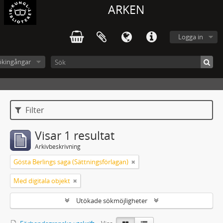
ARKEN
Logga in
ökingångar
Filter
Visar 1 resultat
Arkivbeskrivning
Gösta Berlings saga (Sättningsförlagan)
Med digitala objekt
Utökade sökmöjligheter