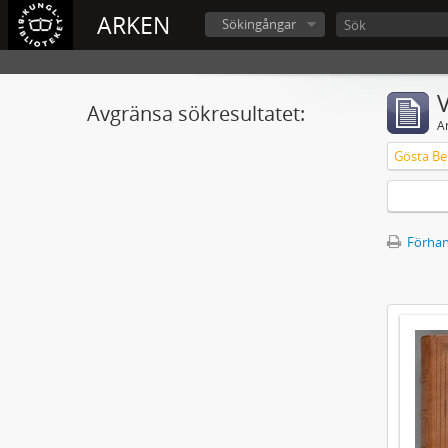
ARKEN
Sökingångar
V
Avgränsa sökresultatet:
A
Gösta Ber
Förhan