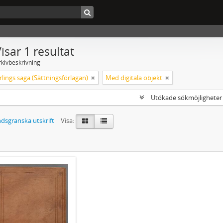
isar 1 resultat
rkivbeskrivning
lings saga (Sättningsförlagan)
Med digitala objekt
Utökade sökmöjlighete
dsgranska utskrift
Visa: