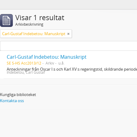
Visar 1 resultat
Arkivbeskrivning
Carl-Gustaf Indebetou: Manuskript
Carl-Gustaf Indebetou: Manuskript
SE S-HS Acc2013/12
Arkiv
u.å.
Anteckningar från Oscar I:s och Karl XV:s regeringstid, skildrande peri
Indebetou, Carl Gustaf
Kungliga biblioteket
Kontakta oss