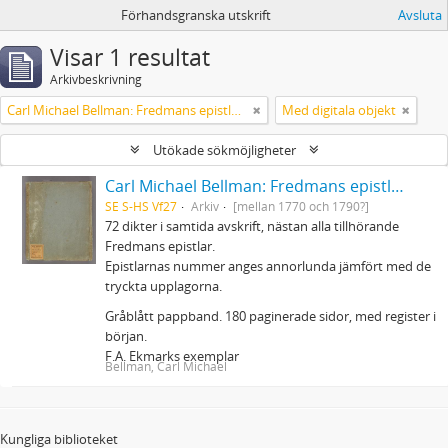
Förhandsgranska utskrift
Avsluta
Visar 1 resultat
Arkivbeskrivning
Carl Michael Bellman: Fredmans epistlar m.m.
Med digitala objekt
Utökade sökmöjligheter
Carl Michael Bellman: Fredmans epistlar m.m.
SE S-HS Vf27
Arkiv
[mellan 1770 och 1790?]
72 dikter i samtida avskrift, nästan alla tillhörande
Fredmans epistlar.
Epistlarnas nummer anges annorlunda jämfört med de
tryckta upplagorna.
Gråblått pappband. 180 paginerade sidor, med register i
början.
F.A. Ekmarks exemplar
Bellman, Carl Michael
Kungliga biblioteket