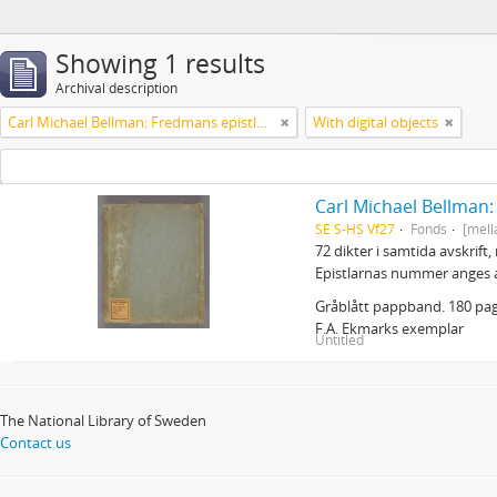
Showing 1 results
Archival description
Carl Michael Bellman: Fredmans epistlar m.m.
With digital objects
Carl Michael Bellman
SE S-HS Vf27
Fonds
[mell
72 dikter i samtida avskrift
Epistlarnas nummer anges 
Gråblått pappband. 180 pagi
F.A. Ekmarks exemplar
Untitled
The National Library of Sweden
Contact us