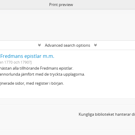
Print preview
Advanced search options
: Fredmans epistlar m.m.
an 1770 och 1790?]
, nästan alla tillhörande Fredmans epistlar.
annorlunda jämfört med de tryckta upplagorna.
nerade sidor, med register i början.
Kungliga biblioteket hanterar 