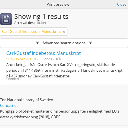
Print preview
Close
Showing 1 results
Archival description
Carl-Gustaf Indebetou: Manuskript
Advanced search options
Carl-Gustaf Indebetou: Manuskript
SE S-HS Acc2013/12
Fonds
u.å.
Anteckningar från Oscar I:s och Karl XV:s regeringstid, skildrande
perioden 1844-1869, inte minst riksdagarna. Handskrivet manuskript
på 437 sidor av Carl-Gustaf Indebetou
Untitled
The National Library of Sweden
Contact us
Kungliga biblioteket hanterar dina personuppgifter i enlighet med EU:s
dataskyddsförordning (2018), GDPR.