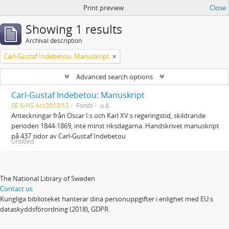
Print preview
Close
Showing 1 results
Archival description
Carl-Gustaf Indebetou: Manuskript
Advanced search options
Carl-Gustaf Indebetou: Manuskript
SE S-HS Acc2013/12
Fonds
u.å.
Anteckningar från Oscar I:s och Karl XV:s regeringstid, skildrande
perioden 1844-1869, inte minst riksdagarna. Handskrivet manuskript
på 437 sidor av Carl-Gustaf Indebetou
Untitled
The National Library of Sweden
Contact us
Kungliga biblioteket hanterar dina personuppgifter i enlighet med EU:s
dataskyddsförordning (2018), GDPR.