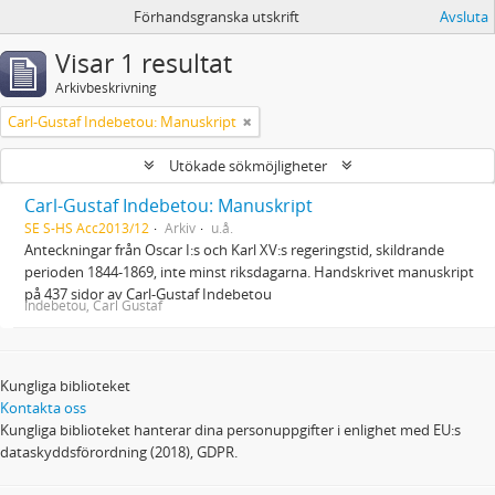
Förhandsgranska utskrift
Avsluta
Visar 1 resultat
Arkivbeskrivning
Carl-Gustaf Indebetou: Manuskript
Utökade sökmöjligheter
Carl-Gustaf Indebetou: Manuskript
SE S-HS Acc2013/12
Arkiv
u.å.
Anteckningar från Oscar I:s och Karl XV:s regeringstid, skildrande
perioden 1844-1869, inte minst riksdagarna. Handskrivet manuskript
på 437 sidor av Carl-Gustaf Indebetou
Indebetou, Carl Gustaf
Kungliga biblioteket
Kontakta oss
Kungliga biblioteket hanterar dina personuppgifter i enlighet med EU:s
dataskyddsförordning (2018), GDPR.