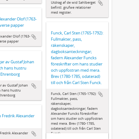
Utdrag af de wid Sahlberget
befintl. grufwe relationer
med register.
lexander Olof (1763-
iverse papper
Funck, Carl Sten (1765-1792):
exander Olof (1763-
Fullmakter, pass,
verse papper
räkenskaper,
dagboksanteckningar;
fadern Alexander Funcks
ar av Gustaf Johan
föreskrifter om hans studier
ch hans hustru
och uppfostran med mera.
e Ehrenborg
Brev (1780-1785, odaterad)
till och från Carl Sten Funck.
r av Gustaf Johan
 hans hustru
Funck, Carl Sten (1765-1792):
Ehrenborg
Fullmakter, pass,
räkenskaper,
dagboksanteckningar; fadern
Alexander Funcks föreskrifter
n Fredrik Alexander
om hans studier och uppfostran
med mera. Brev (1780-1785,
odaterad) till och från Carl Sten
 Fredrik Alexander
Funck.