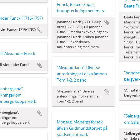
Funck, Räkenskaper,
Beata Fun
bouppteckning med mera
Beata Func
nder Funck (1716-1797)
Johanna Funck (1711-1796):
Mannerhei
Brev (1770-1795) till Johanna
"Förteckn
der Funck (1716-1797)
Funck. Franska skrivövningar av
Funck haf
Johanna Funck. Fröken Johanna
medgift u
Funck, Räkenskaper,
1736". [U
bouppteckning med mera
Funck, fö
Testamente
till Alexander Funck.
Funck, 6 s
ill Alexander Funck.
"Alexandriana". Diverse
"Annota
anteckningar i olika ämnen.
bergverk
Tom 1-2. 2 band
enbergiana".
"Annotati
"Alexandriana". Diverse
ckningar om
bergverk 
anteckningar i olika ämnen.
enbergs kopparverk.
Tom 1-2. 2 band
enbergiana".
"Salberg
kningar om
Moberg, Mobergs försök
om Sala 
nbergs kopparverk.
åfwan Gudmundstorpet på
"Salberge
stadsens utmark
om Sala s