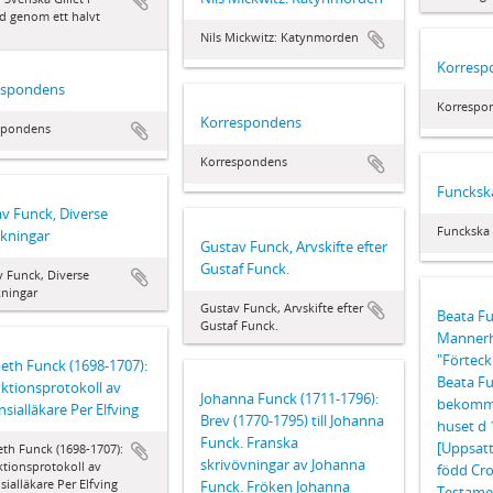
d genom ett halvt
Nils Mickwitz: Katynmorden
Korresp
espondens
Korrespo
Korrespondens
spondens
Korrespondens
Funckska
v Funck, Diverse
Funckska 
kningar
Gustav Funck, Arvskifte efter
Gustaf Funck.
 Funck, Diverse
kningar
Gustav Funck, Arvskifte efter
Beata Fu
Gustaf Funck.
Mannerh
"Förteck
beth Funck (1698-1707):
Beata F
tionsprotokoll av
Johanna Funck (1711-1796):
bekommit
nsialläkare Per Elfving
Brev (1770-1795) till Johanna
huset d 
Funck. Franska
[Uppsatt
eth Funck (1698-1707):
skrivövningar av Johanna
tionsprotokoll av
född Cro
sialläkare Per Elfving
Funck. Fröken Johanna
Testamen