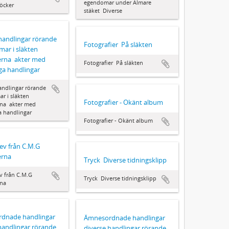
egendomar under Almare
öcker
stäket  Diverse
handlingar rörande
Fotografier  På släkten
ar i släkten
erna  akter med
Fotografier  På släkten
ga handlingar
andlingar rörande
r i släkten
Fotografier - Okänt album
na  akter med
a handlingar
Fotografier - Okänt album
rev från C.M.G
erna
Tryck  Diverse tidningsklipp
ev från C.M.G
Tryck  Diverse tidningsklipp
rna
dnade handlingar 
Ämnesordnade handlingar 
handlingar rörande
diverse handlingar rörande