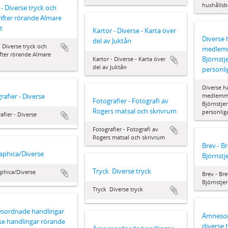
hushållsb
 - Diverse tryck och
rifter rörande Almare
t
Kartor - Diverse - Karta över
Diverse 
del av Juktån
- Diverse tryck och
medlemm
ifter rörande Almare
Björnstj
Kartor - Diverse - Karta över
del av Juktån
personli
Diverse h
rafier - Diverse
medlemma
Fotografier - Fotografi av
Björnstjer
Rogers matsal och skrivrum
personlig
afier - Diverse
Fotografier - Fotografi av
Rogers matsal och skrivrum
Brev - B
aphica/Diverse
Björnstj
Tryck  Diverse tryck
phica/Diverse
Brev - Br
Björnstje
Tryck  Diverse tryck
ordnade handlingar 
Ämnesor
se handlingar rörande
diverse 