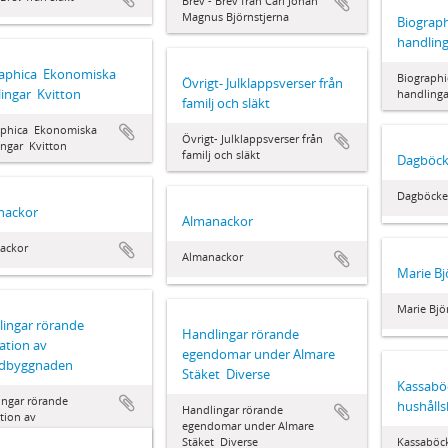
Brev - Brev från Carl Johan
Magnus Björnstjerna
Biograph
handling
aphica  Ekonomiska
Biographi
Övrigt- Julklappsverser från
ingar  Kvitton
handlinga
familj och släkt
phica  Ekonomiska
Övrigt- Julklappsverser från
ngar  Kvitton
familj och släkt
Dagböck
Dagböcke
nackor
Almanackor
ackor
Almanackor
Marie Bj
Marie Bjö
ingar rörande
Handlingar rörande
ation av
egendomar under Almare
dbyggnaden
Stäket  Diverse
Kassabö
ingar rörande
hushåll
Handlingar rörande
tion av
egendomar under Almare
byggnaden
Stäket  Diverse
Kassaböc