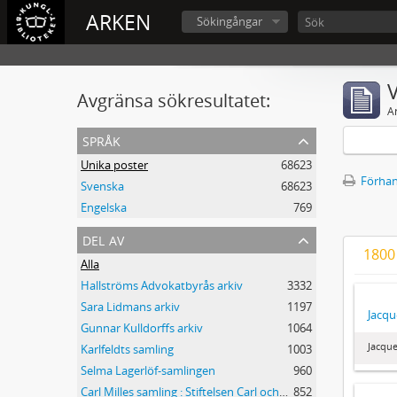
ARKEN
Sökingångar
V
Avgränsa sökresultatet:
A
språk
Unika poster
68623
Förhan
Svenska
68623
Engelska
769
del av
1800
Alla
Hallströms Advokatbyrås arkiv
3332
Sara Lidmans arkiv
1197
Jacqu
Gunnar Kulldorffs arkiv
1064
Jacque
Karlfeldts samling
1003
Selma Lagerlöf-samlingen
960
Carl Milles samling : Stiftelsen Carl och Olga Milles Lidingöhem
852