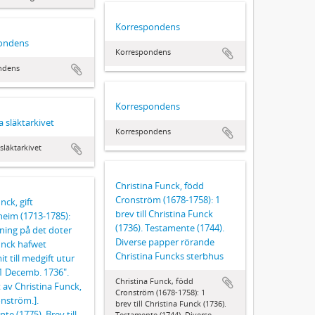
Korrespondens
ondens
Korrespondens
ndens
Korrespondens
 släktarkivet
Korrespondens
släktarkivet
Christina Funck, född
Cronström (1678-1758): 1
nck, gift
brev till Christina Funck
eim (1713-1785):
(1736). Testamente (1744).
ning på det doter
Diverse papper rörande
unck hafwet
Christina Funcks sterbhus
 till medgift utur
1 Decemb. 1736".
Christina Funck, född
 av Christina Funck,
Cronström (1678-1758): 1
nström.].
brev till Christina Funck (1736).
te (1775). Brev till
Testamente (1744). Diverse