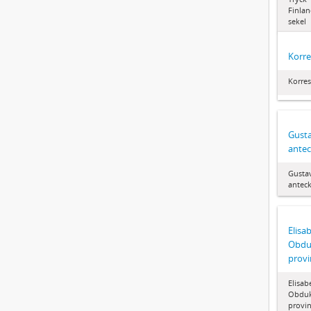
Finlan
sekel
Korr
Korre
Gusta
antec
Gustav
antec
Elisa
Obduk
provi
Elisab
Obduk
provin