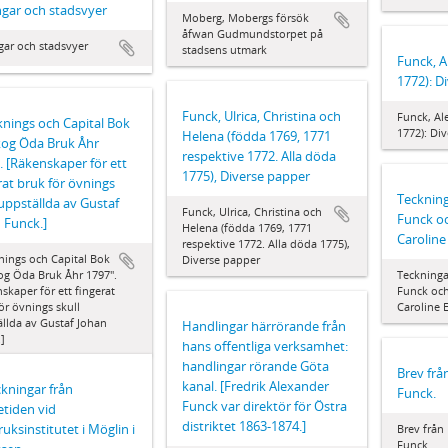
ngar och stadsvyer
Moberg, Mobergs försök
åfwan Gudmundstorpet på
gar och stadsvyer
stadsens utmark
Funck, A
1772): D
Funck, Ulrica, Christina och
Funck, Al
knings och Capital Bok
1772): Di
Helena (födda 1769, 1771
kog Öda Bruk Åhr
respektive 1772. Alla döda
. [Räkenskaper för ett
1775), Diverse papper
rat bruk för övnings
Teckning
 uppställda av Gustaf
Funck, Ulrica, Christina och
Funck o
 Funck.]
Helena (födda 1769, 1771
Carolin
respektive 1772. Alla döda 1775),
nings och Capital Bok
Diverse papper
og Öda Bruk Åhr 1797".
Teckninga
skaper för ett fingerat
Funck och
ör övnings skull
Caroline 
llda av Gustaf Johan
Handlingar härrörande från
]
hans offentliga verksamhet:
handlingar rörande Göta
Brev frå
kanal. [Fredrik Alexander
kningar från
Funck.
Funck var direktör för Östra
etiden vid
distriktet 1863-1874.]
ruksinstitutet i Möglin i
Brev från
Funck.