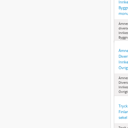
Inrik
Byggn
mon
Ämnes
divers
Inrike
Byggn
Ämnes
Diver
Inrik
Övrig
Ämnes
Divers
Inrike
Övrigt
Tryck 
Finla
sekel
Tryck 