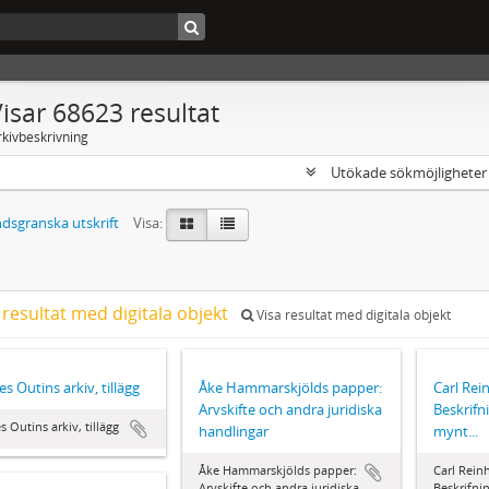
isar 68623 resultat
rkivbeskrivning
Utökade sökmöjlighete
dsgranska utskrift
Visa:
 resultat med digitala objekt
Visa resultat med digitala objekt
es Outins arkiv, tillägg
Åke Hammarskjölds papper:
Carl Rei
Arvskifte och andra juridiska
Beskrifn
s Outins arkiv, tillägg
handlingar
mynt...
Åke Hammarskjölds papper:
Carl Rein
Arvskifte och andra juridiska
Beskrifni