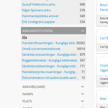
Gustaf Hallströms arkiv
608
Brev/
Famil
Vilgot Sjömans arkiv
578
Hammarskjöldska arkivet
540
Brev/B
Erik Lindegrens papper
534
Familj
arkivinstitution
Alla
Carl 
Handskriftssamlingen - Kungliga biblioteket
50202
Carl B
Umeå universitetsbibliotek
16914
Särskilda boksamlingar - Kungliga biblioteket
879
Roggebiblioteket - Kungliga biblioteket
347
Charl
Särskilda bildsamlingar - Kungliga biblioteket
171
Uggla
Händelsestyrda insamlingar - Kungliga biblioteket
71
Dokumentation till audiovisuella samlingar - Kungliga biblioteket
15
Charlo
Ugglas
arkivbildare
namn
Brev 
plats
ämne
Brev -