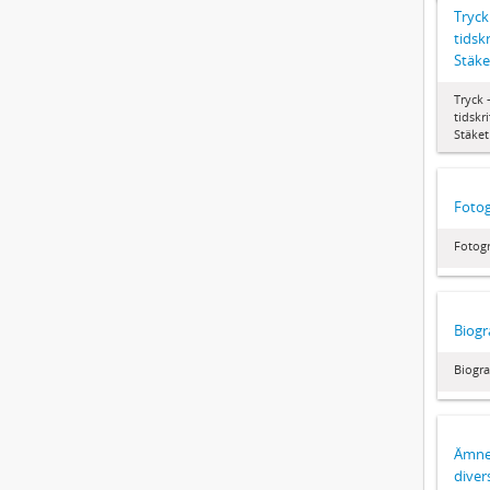
Tryck
tidsk
Stäke
Tryck 
tidskr
Stäket
Fotog
Fotogr
Biogr
Biogra
Ämnes
diver