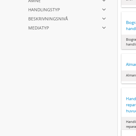
handlingstyp
beskrivningsnivå
Biogr
mediatyp
handl
Biogra
handli
Alma
Alman
Handl
repar
huvu
Handl
repara
huvud