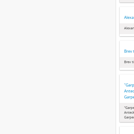
Alexa
Alexan
Brev 
Brev t
"Garp
Ante
Garp
"Garp
Antec
Garpe