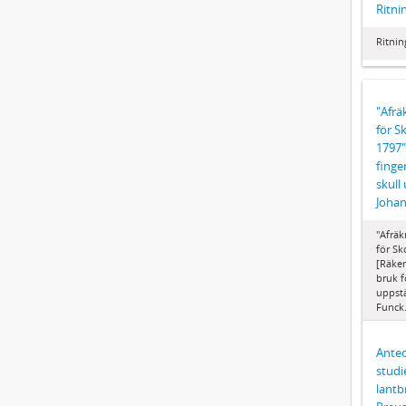
Ritni
Ritnin
"Afrä
för S
1797"
finge
skull
Johan
"Afräk
för Sk
[Räken
bruk f
uppstä
Funck.
Antec
studi
lantb