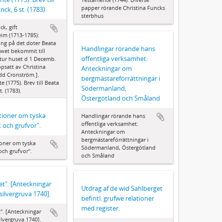
papper rörande Christina Funcks
ck, 6 st. (1783).
sterbhus
k, gift
m (1713-1785):
ing på det doter Beata
Handlingar rörande hans
wet bekommit till
offentliga verksamhet:
tur huset d 1 Decemb.
ppsatt av Christina
Anteckningar om
dd Cronström.].
bergmästareförrättningar i
 (1775). Brev till Beata
Södermanland,
t. (1783).
Östergötland och Småland
tioner om tyska
Handlingar rörande hans
offentliga verksamhet:
 och grufvor".
Anteckningar om
bergmästareförrättningar i
oner om tyska
Södermanland, Östergötland
och grufvor".
och Småland
et". [Anteckningar
Utdrag af de wid Sahlberget
silvergruva 1740].
befintl. grufwe relationer
med register.
t". [Anteckningar
ilvergruva 1740].