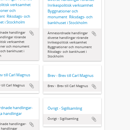
olitisk verksamhet 
Inrikespolitisk verksamhet 
ioner och
Byggnationer och
t  Riksdags- och
monument  Riksdags- och
et i Stockholm
bankhuset i Stockholm
ade handlingar 
Ämnesordnade handlingar 
andlingar rörande
diverse handlingar rörande
itisk verksamhet 
Inrikespolitisk verksamhet 
oner och monument 
Byggnationer och monument 
 och bankhuset i
Riksdags- och bankhuset i
m
Stockholm
ev till Carl Magnus
Brev - Brev till Carl Magnus
 till Carl Magnus
Brev - Brev till Carl Magnus
dnade handlingar-
Övrigt - Sigillsamling
ga handlingar
Övrigt - Sigillsamling
nade handlingar-
a handlingar