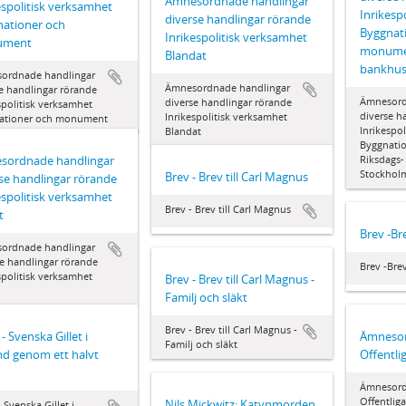
Ämnesordnade handlingar 
espolitisk verksamhet 
Inrikesp
diverse handlingar rörande
ationer och
Byggnat
Inrikespolitisk verksamhet 
ument
monumen
Blandat
bankhus
ordnade handlingar 
Ämnesordnade handlingar 
e handlingar rörande
Ämnesordn
diverse handlingar rörande
spolitisk verksamhet 
diverse h
Inrikespolitisk verksamhet 
ationer och monument
Inrikespol
Blandat
Byggnati
ordnade handlingar 
Riksdags-
Stockhol
Brev - Brev till Carl Magnus
se handlingar rörande
espolitisk verksamhet 
Brev - Brev till Carl Magnus
t
Brev -Br
ordnade handlingar 
e handlingar rörande
Brev -Brev
spolitisk verksamhet 
Brev - Brev till Carl Magnus -
Familj och släkt
Brev - Brev till Carl Magnus -
- Svenska Gillet i
Ämnesor
Familj och släkt
nd genom ett halvt
Offentli
Ämnesord
Offentlig
Nils Mickwitz: Katynmorden
- Svenska Gillet i