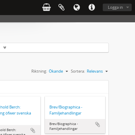
Logga in
r
Riktning:
Ökande
Sortera:
Relevans
nhold Berch:
Brev/Biographica -
ing öfwer svenska
Familjehandlingar
Brev/Biographica -
Familjehandlingar
hold Berch:
ng öfwer svenska