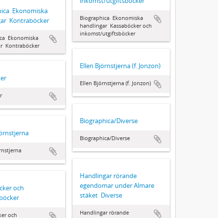
inkomst/utgiftsböcker
ica  Ekonomiska
Biographica  Ekonomiska
ar  Kontraböcker
handlingar  Kassaböcker och
inkomst/utgiftsböcker
ca  Ekonomiska
r  Kontraböcker
Ellen Björnstjerna (f. Jonzon)
er
Ellen Björnstjerna (f. Jonzon)
r
Biographica/Diverse
örnstjerna
Biographica/Diverse
rnstjerna
Handlingar rörande
egendomar under Almare
cker och
stäket  Diverse
sböcker
Handlingar rörande
ker och