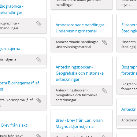
handlingar
mynt...
Biographica -
jehandlingar
iographica -
Ämnesordnade handlingar -
Elisabeth
ehandlingar
Undervisningsmaterial
Stedingk
Ämnesordnade handlingar -
Elisabeth 
Undervisningsmaterial
Stedingk)
Björnstjerna
jörnstjerna
Anteckningsböcker -
Biograph
Geografiska och historiska
förordn
anteckningar
otta Björnstjerna (f. af
Biographi
s)
förordna
Anteckningsböcker -
Geografiska och historiska
tta Björnstjerna (f. af
anteckningar
)
Anteckn
Brev - Brev från Carl Johan
Anteckni
- Brev från släkt
Magnus Björnstjerna
 Brev från släkt