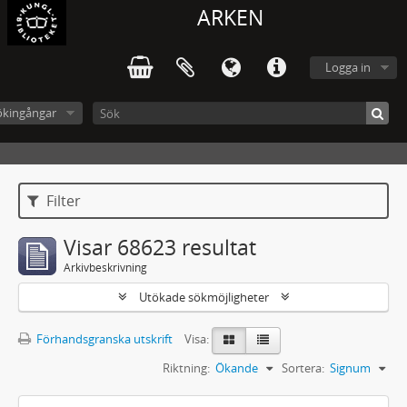
ARKEN
Logga in
ökingångar
Filter
Visar 68623 resultat
Arkivbeskrivning
Utökade sökmöjligheter
Förhandsgranska utskrift
Visa:
Riktning:
Ökande
Sortera:
Signum