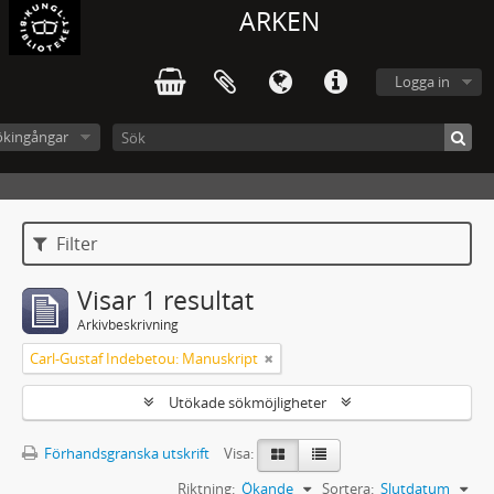
ARKEN
Logga in
ökingångar
Filter
Visar 1 resultat
Arkivbeskrivning
Carl-Gustaf Indebetou: Manuskript
Utökade sökmöjligheter
Förhandsgranska utskrift
Visa:
Riktning:
Ökande
Sortera:
Slutdatum