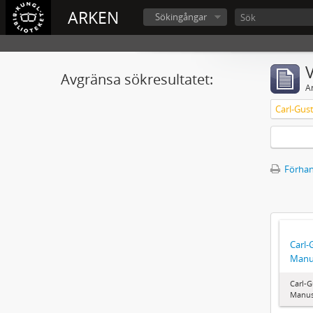
ARKEN
Sökingångar
V
Avgränsa sökresultatet:
A
Carl-Gus
Förhan
Carl-
Manu
Carl-G
Manus