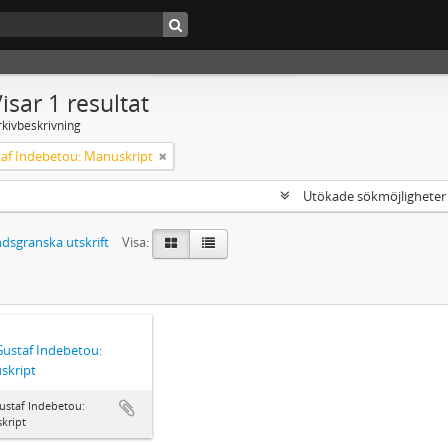
isar 1 resultat
rkivbeskrivning
taf Indebetou: Manuskript
Utökade sökmöjlighete
dsgranska utskrift
Visa:
Gustaf Indebetou:
skript
ustaf Indebetou:
kript