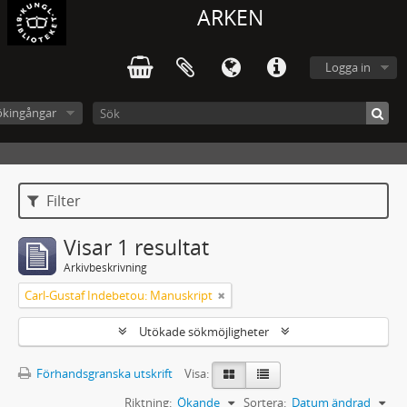
ARKEN
Logga in
ökingångar
Filter
Visar 1 resultat
Arkivbeskrivning
Carl-Gustaf Indebetou: Manuskript
Utökade sökmöjligheter
Förhandsgranska utskrift
Visa:
Riktning:
Ökande
Sortera:
Datum ändrad