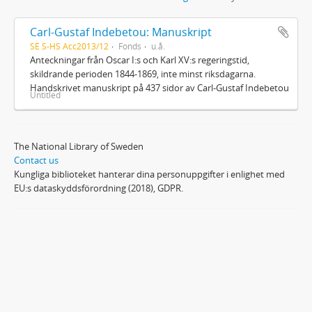
Carl-Gustaf Indebetou: Manuskript
SE S-HS Acc2013/12
Fonds
u.å.
Anteckningar från Oscar I:s och Karl XV:s regeringstid,
skildrande perioden 1844-1869, inte minst riksdagarna.
Handskrivet manuskript på 437 sidor av Carl-Gustaf Indebetou
Untitled
The National Library of Sweden
Contact us
Kungliga biblioteket hanterar dina personuppgifter i enlighet med
EU:s dataskyddsförordning (2018), GDPR.