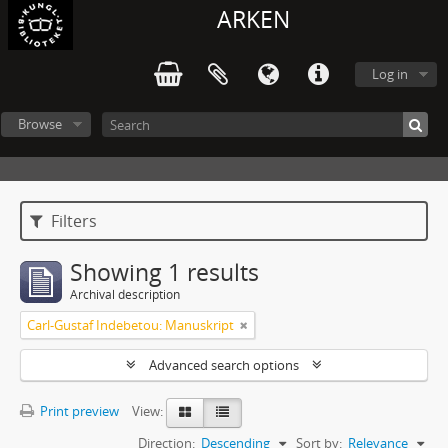
ARKEN
Log in
Browse
Filters
Showing 1 results
Archival description
Carl-Gustaf Indebetou: Manuskript
Advanced search options
Print preview
View:
Direction:
Descending
Sort by:
Relevance