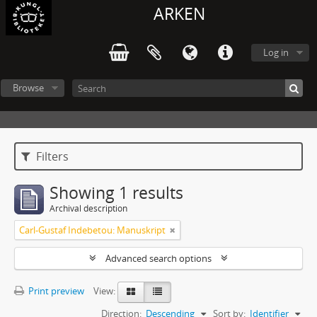
ARKEN
Log in
Browse
Filters
Showing 1 results
Archival description
Carl-Gustaf Indebetou: Manuskript
Advanced search options
Print preview
View:
Direction:
Descending
Sort by:
Identifier