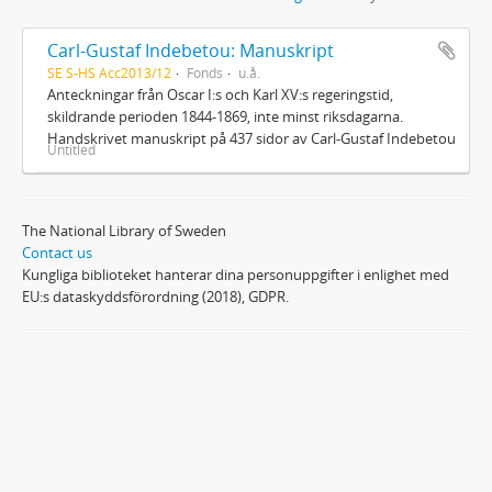
Carl-Gustaf Indebetou: Manuskript
SE S-HS Acc2013/12
Fonds
u.å.
Anteckningar från Oscar I:s och Karl XV:s regeringstid,
skildrande perioden 1844-1869, inte minst riksdagarna.
Handskrivet manuskript på 437 sidor av Carl-Gustaf Indebetou
Untitled
The National Library of Sweden
Contact us
Kungliga biblioteket hanterar dina personuppgifter i enlighet med
EU:s dataskyddsförordning (2018), GDPR.