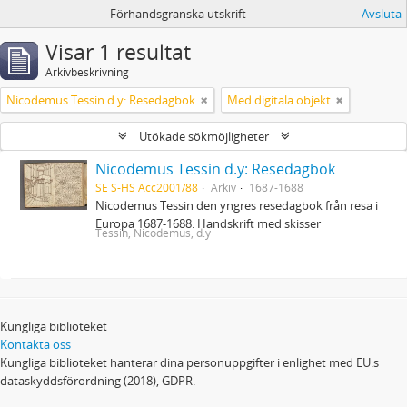
Förhandsgranska utskrift
Avsluta
Visar 1 resultat
Arkivbeskrivning
Nicodemus Tessin d.y: Resedagbok
Med digitala objekt
Utökade sökmöjligheter
Nicodemus Tessin d.y: Resedagbok
SE S-HS Acc2001/88
Arkiv
1687-1688
Nicodemus Tessin den yngres resedagbok från resa i
Europa 1687-1688. Handskrift med skisser
Tessin, Nicodemus, d.y
Kungliga biblioteket
Kontakta oss
Kungliga biblioteket hanterar dina personuppgifter i enlighet med EU:s
dataskyddsförordning (2018), GDPR.