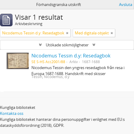
Förhandsgranska utskrift
Avsluta
Visar 1 resultat
Arkivbeskrivning
Nicodemus Tessin d.y: Resedagbok
Med digitala objekt
Utökade sökmöjligheter
Nicodemus Tessin d.y: Resedagbok
SE S-HS Acc2001/88
Arkiv
1687-1688
Nicodemus Tessin den yngres resedagbok från resa i
Europa 1687-1688. Handskrift med skisser
Tessin, Nicodemus, d.y
Kungliga biblioteket
Kontakta oss
Kungliga biblioteket hanterar dina personuppgifter i enlighet med EU:s
dataskyddsförordning (2018), GDPR.