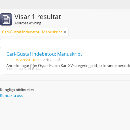
Visar 1 resultat
Arkivbeskrivning
Carl-Gustaf Indebetou: Manuskript
Carl-Gustaf Indebetou: Manuskript
SE S-HS Acc2013/12
Arkiv
u.å.
Anteckningar från Oscar I:s och Karl XV:s regeringstid, skildrande peri
Indebetou, Carl Gustaf
Kungliga biblioteket
Kontakta oss