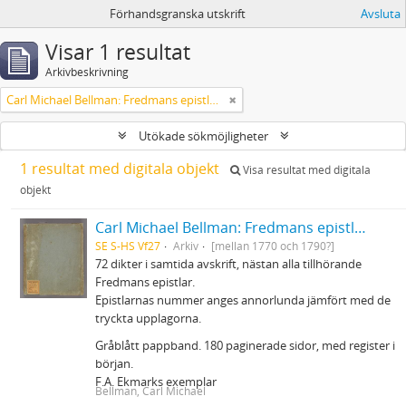
Förhandsgranska utskrift
Avsluta
Visar 1 resultat
Arkivbeskrivning
Carl Michael Bellman: Fredmans epistlar m.m.
Utökade sökmöjligheter
1 resultat med digitala objekt
Visa resultat med digitala
objekt
Carl Michael Bellman: Fredmans epistlar m.m.
SE S-HS Vf27
Arkiv
[mellan 1770 och 1790?]
72 dikter i samtida avskrift, nästan alla tillhörande
Fredmans epistlar.
Epistlarnas nummer anges annorlunda jämfört med de
tryckta upplagorna.
Gråblått pappband. 180 paginerade sidor, med register i
början.
F.A. Ekmarks exemplar
Bellman, Carl Michael