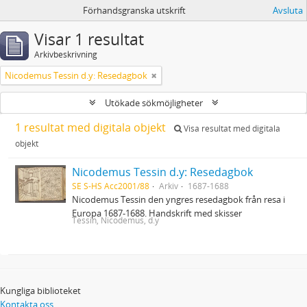
Förhandsgranska utskrift
Avsluta
Visar 1 resultat
Arkivbeskrivning
Nicodemus Tessin d.y: Resedagbok
Utökade sökmöjligheter
1 resultat med digitala objekt
Visa resultat med digitala
objekt
Nicodemus Tessin d.y: Resedagbok
SE S-HS Acc2001/88
Arkiv
1687-1688
Nicodemus Tessin den yngres resedagbok från resa i
Europa 1687-1688. Handskrift med skisser
Tessin, Nicodemus, d.y
Kungliga biblioteket
Kontakta oss