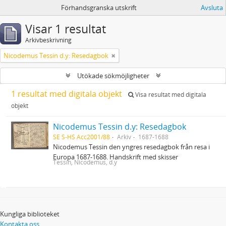
Förhandsgranska utskrift
Avsluta
Visar 1 resultat
Arkivbeskrivning
Nicodemus Tessin d.y: Resedagbok
Utökade sökmöjligheter
1 resultat med digitala objekt
Visa resultat med digitala
objekt
Nicodemus Tessin d.y: Resedagbok
SE S-HS Acc2001/88
Arkiv
1687-1688
Nicodemus Tessin den yngres resedagbok från resa i
Europa 1687-1688. Handskrift med skisser
Tessin, Nicodemus, d.y
Kungliga biblioteket
Kontakta oss