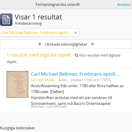
Förhandsgranska utskrift
Avsluta
Visar 1 resultat
Arkivbeskrivning
Carl Michael Bellman: Fredmans epistlar och sånger m.fl. Bellman-texter
Utökade sökmöjligheter
1 resultat med digitala objekt
Visa resultat med digitala
objekt
Carl Michael Bellman: Fredmans epistlar och sånger m.fl. Bellman-texter
SE S-HS Vf26b
Arkiv
[mellan 1780 och 1785?]
Avskriftssamling från omkr. 1780 eller förra hälften av
1780-talet. [Defekt]
Handskriften avslutas med ett par versbrev till
Schröderheim, samt två Bacchi Ordenskapitel
Bellman, Carl Michael
Kungliga biblioteket