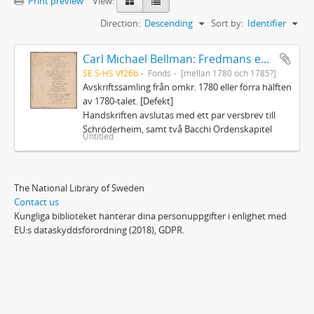
Print preview
View:
Direction:
Descending
Sort by:
Identifier
Carl Michael Bellman: Fredmans epistlar och sånger m.fl. Bellman-texter
SE S-HS Vf26b
Fonds
[mellan 1780 och 1785?]
Avskriftssamling från omkr. 1780 eller förra hälften
av 1780-talet. [Defekt]
Handskriften avslutas med ett par versbrev till
Schröderheim, samt två Bacchi Ordenskapitel
Untitled
The National Library of Sweden
Contact us
Kungliga biblioteket hanterar dina personuppgifter i enlighet med
EU:s dataskyddsförordning (2018), GDPR.