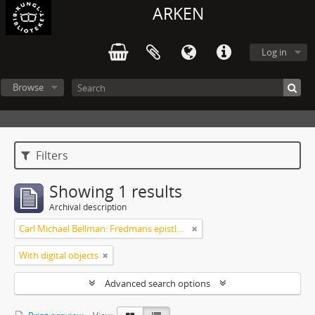
ARKEN
Log in
Browse
Filters
Showing 1 results
Archival description
Carl Michael Bellman: Fredmans epistlar och sånger m.fl. Bellman-texter
With digital objects
Advanced search options