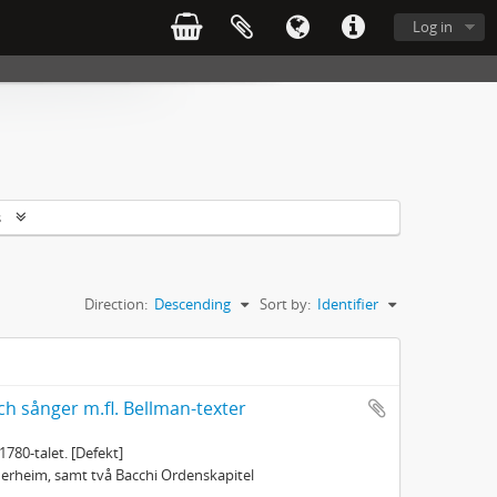
Log in
s
Direction:
Descending
Sort by:
Identifier
ch sånger m.fl. Bellman-texter
1780-talet. [Defekt]
öderheim, samt två Bacchi Ordenskapitel