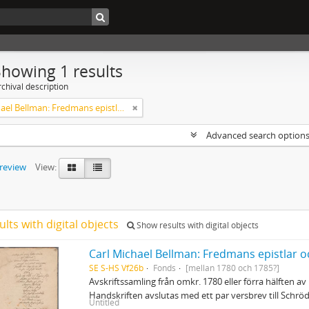
Showing 1 results
chival description
Carl Michael Bellman: Fredmans epistlar och sånger m.fl. Bellman-texter
Advanced search option
preview
View:
ults with digital objects
Show results with digital objects
Carl Michael Bellman: Fredmans epistlar o
SE S-HS Vf26b
Fonds
[mellan 1780 och 1785?]
Avskriftssamling från omkr. 1780 eller förra hälften av 
Handskriften avslutas med ett par versbrev till Schr
Untitled