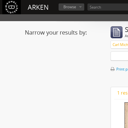
ARKEN
Browse
Narrow your results by:
Ar
Print 
1 res