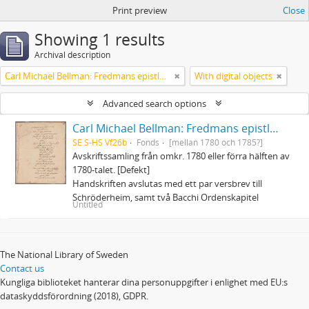
Print preview
Close
Showing 1 results
Archival description
Carl Michael Bellman: Fredmans epistlar och sånger m.fl. Bellman-texter
With digital objects
Advanced search options
Carl Michael Bellman: Fredmans epistlar och sånger m.fl. Bellman-texter
SE S-HS Vf26b
Fonds
[mellan 1780 och 1785?]
Avskriftssamling från omkr. 1780 eller förra hälften av
1780-talet. [Defekt]
Handskriften avslutas med ett par versbrev till
Schröderheim, samt två Bacchi Ordenskapitel
Untitled
The National Library of Sweden
Contact us
Kungliga biblioteket hanterar dina personuppgifter i enlighet med EU:s
dataskyddsförordning (2018), GDPR.