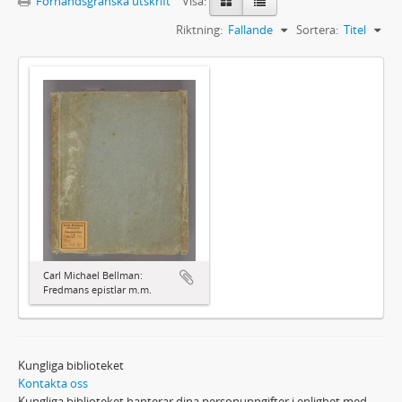
Förhandsgranska utskrift
Visa:
Riktning:
Fallande
Sortera:
Titel
Carl Michael Bellman:
Fredmans epistlar m.m.
Kungliga biblioteket
Kontakta oss
Kungliga biblioteket hanterar dina personuppgifter i enlighet med