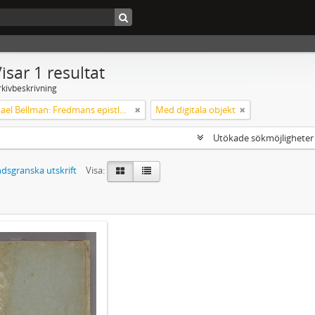
isar 1 resultat
rkivbeskrivning
Carl Michael Bellman: Fredmans epistlar m.m.
Med digitala objekt
Utökade sökmöjlighete
dsgranska utskrift
Visa: