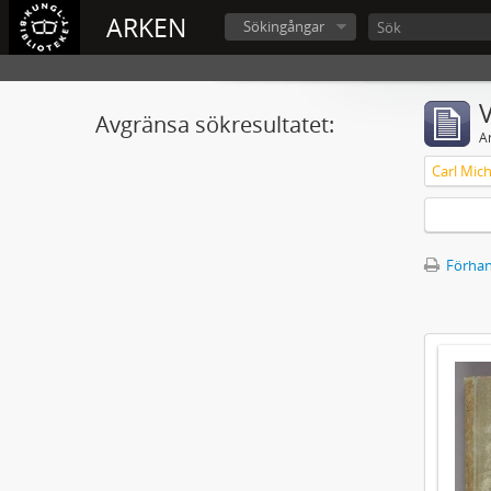
ARKEN
Sökingångar
V
Avgränsa sökresultatet:
A
Förhan