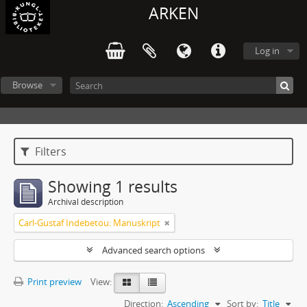
ARKEN
Log in
Browse
Filters
Showing 1 results
Archival description
Carl-Gustaf Indebetou: Manuskript
Advanced search options
Print preview
View:
Direction:
Ascending
Sort by:
Title