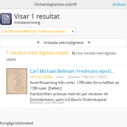
Förhandsgranska utskrift
Avsluta
Visar 1 resultat
Arkivbeskrivning
Carl Michael Bellman: Fredmans epistlar och sånger m.fl. Bellman-texter
Utökade sökmöjligheter
1 resultat med digitala objekt
Visa resultat med digitala
objekt
Carl Michael Bellman: Fredmans epistlar och sånger m.fl. Bellman-texter
SE S-HS Vf26b
Arkiv
[mellan 1780 och 1785?]
Avskriftssamling från omkr. 1780 eller förra hälften av
1780-talet. [Defekt]
Handskriften avslutas med ett par versbrev till
Schröderheim, samt två Bacchi Ordenskapitel
Bellman, Carl Michael
Kungliga biblioteket