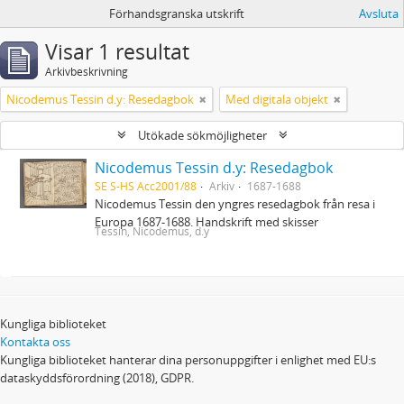
Förhandsgranska utskrift
Avsluta
Visar 1 resultat
Arkivbeskrivning
Nicodemus Tessin d.y: Resedagbok
Med digitala objekt
Utökade sökmöjligheter
Nicodemus Tessin d.y: Resedagbok
SE S-HS Acc2001/88
Arkiv
1687-1688
Nicodemus Tessin den yngres resedagbok från resa i
Europa 1687-1688. Handskrift med skisser
Tessin, Nicodemus, d.y
Kungliga biblioteket
Kontakta oss
Kungliga biblioteket hanterar dina personuppgifter i enlighet med EU:s
dataskyddsförordning (2018), GDPR.