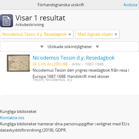
Förhandsgranska utskrift
Avsluta
Visar 1 resultat
Arkivbeskrivning
Nicodemus Tessin d.y: Resedagbok
Med digitala objekt
Utökade sökmöjligheter
Nicodemus Tessin d.y: Resedagbok
SE S-HS Acc2001/88
Arkiv
1687-1688
Nicodemus Tessin den yngres resedagbok från resa i
Europa 1687-1688. Handskrift med skisser
Tessin, Nicodemus, d.y
Kungliga biblioteket
Kontakta oss
Kungliga biblioteket hanterar dina personuppgifter i enlighet med EU:s
dataskyddsförordning (2018), GDPR.