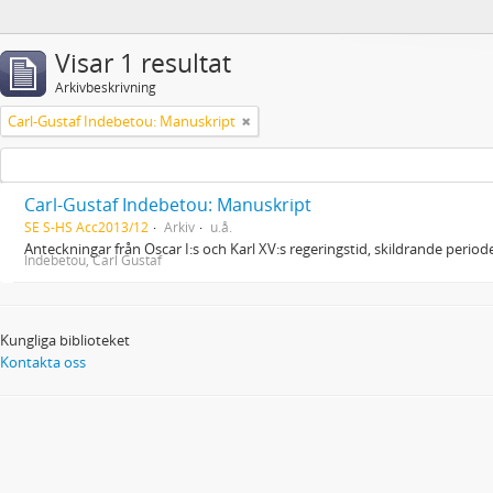
Visar 1 resultat
Arkivbeskrivning
Carl-Gustaf Indebetou: Manuskript
Carl-Gustaf Indebetou: Manuskript
SE S-HS Acc2013/12
Arkiv
u.å.
Anteckningar från Oscar I:s och Karl XV:s regeringstid, skildrande peri
Indebetou, Carl Gustaf
Kungliga biblioteket
Kontakta oss