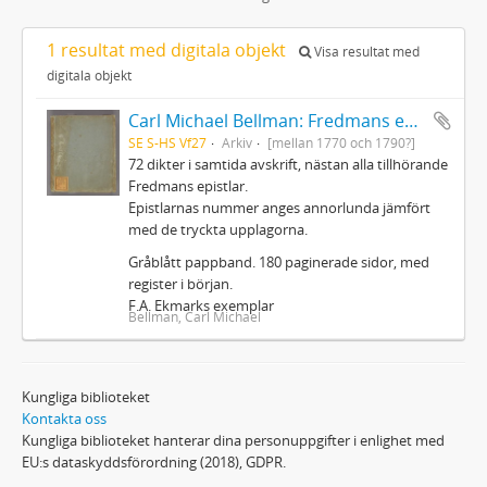
1 resultat med digitala objekt
Visa resultat med
digitala objekt
Carl Michael Bellman: Fredmans epistlar m.m.
SE S-HS Vf27
Arkiv
[mellan 1770 och 1790?]
72 dikter i samtida avskrift, nästan alla tillhörande
Fredmans epistlar.
Epistlarnas nummer anges annorlunda jämfört
med de tryckta upplagorna.
Gråblått pappband. 180 paginerade sidor, med
register i början.
F.A. Ekmarks exemplar
Bellman, Carl Michael
Kungliga biblioteket
Kontakta oss
Kungliga biblioteket hanterar dina personuppgifter i enlighet med
EU:s dataskyddsförordning (2018), GDPR.