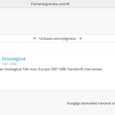
Förhandsgranska utskrift
Utökade sökmöjligheter
y: Resedagbok
1687-1688
s resedagbok från resa i Europa 1687-1688. Handskrift med skisser
Kungliga biblioteket hanterar 