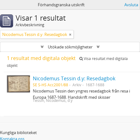
Förhandsgranska utskrift
Avsluta
Visar 1 resultat
Arkivbeskrivning
Nicodemus Tessin d.y: Resedagbok
Utökade sökmöjligheter
1 resultat med digitala objekt
Visa resultat med digitala
objekt
Nicodemus Tessin d.y: Resedagbok
SE S-HS Acc2001/88
Arkiv
1687-1688
Nicodemus Tessin den yngres resedagbok från resa i
Europa 1687-1688. Handskrift med skisser
Tessin, Nicodemus, d.y
Kungliga biblioteket
Kontakta oss