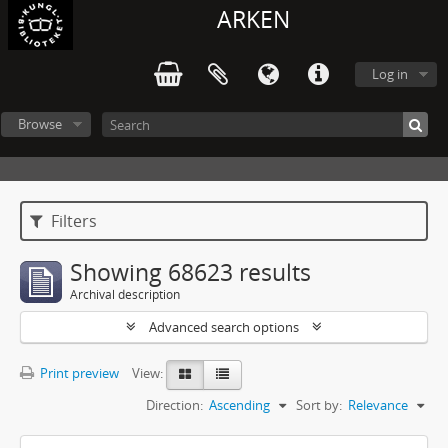
ARKEN
Log in
Browse
Filters
Showing 68623 results
Archival description
Advanced search options
Print preview
View:
Direction:
Ascending
Sort by:
Relevance