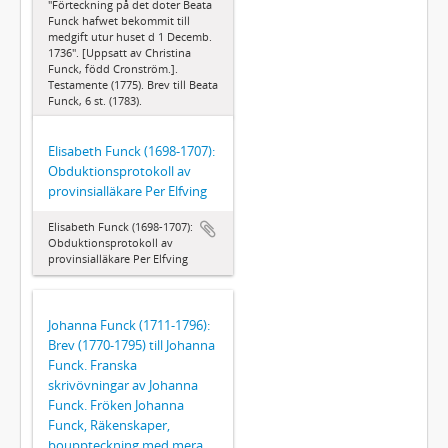
"Förteckning på det doter Beata
Funck hafwet bekommit till
medgift utur huset d 1 Decemb.
1736". [Uppsatt av Christina
Funck, född Cronström.].
Testamente (1775). Brev till Beata
Funck, 6 st. (1783).
Elisabeth Funck (1698-1707):
Obduktionsprotokoll av
provinsialläkare Per Elfving
Elisabeth Funck (1698-1707):
Obduktionsprotokoll av
provinsialläkare Per Elfving
Johanna Funck (1711-1796):
Brev (1770-1795) till Johanna
Funck. Franska
skrivövningar av Johanna
Funck. Fröken Johanna
Funck, Räkenskaper,
bouppteckning med mera