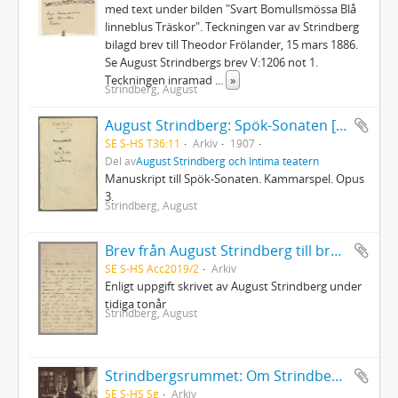
med text under bilden "Svart Bomullsmössa Blå
linneblus Träskor". Teckningen var av Strindberg
bilagd brev till Theodor Frölander, 15 mars 1886.
Se August Strindbergs brev V:1206 not 1.
Teckningen inramad
...
»
Strindberg, August
August Strindberg: Spök-Sonaten [Spöksonaten]
SE S-HS T36:11
Arkiv
1907
Del av
August Strindberg och Intima teatern
Manuskript till Spök-Sonaten. Kammarspel. Opus
3.
Strindberg, August
Brev från August Strindberg till brodern Oscar Strindberg
SE S-HS Acc2019/2
Arkiv
Enligt uppgift skrivet av August Strindberg under
tidiga tonår
Strindberg, August
Strindbergsrummet: Om Strindbergssamlingarna på Kungliga biblioteket
SE S-HS Sg
Arkiv