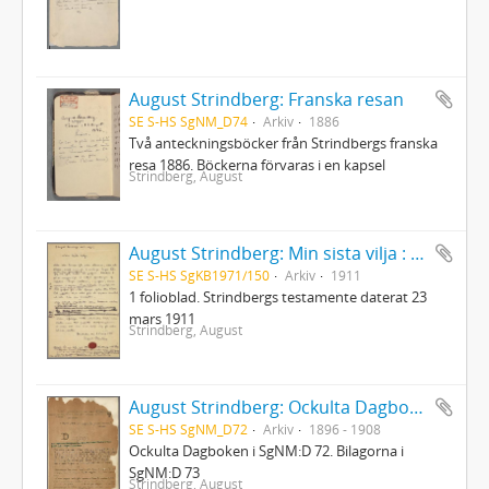
August Strindberg: Franska resan
SE S-HS SgNM_D74
Arkiv
1886
Två anteckningsböcker från Strindbergs franska
resa 1886. Böckerna förvaras i en kapsel
Strindberg, August
August Strindberg: Min sista vilja : Testamente
SE S-HS SgKB1971/150
Arkiv
1911
1 folioblad. Strindbergs testamente daterat 23
mars 1911
Strindberg, August
August Strindberg: Ockulta Dagboken
SE S-HS SgNM_D72
Arkiv
1896 - 1908
Ockulta Dagboken i SgNM:D 72. Bilagorna i
SgNM:D 73
Strindberg, August