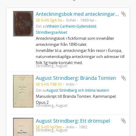
Anteckningsbok med anteckningar av Strindberg
SE S-HS SgA:5a
Enhet
1890-tal
Del av
Vilhelm Carlheim-Gyllensköld:
Strindbergsarkivet
Anteckningsbok i fickformat som innehåller
anteckningar från 1890-talet.
Innehåller bl.a. anteckningar från resor i Europa,
naturvetenskapliga anteckningar och adresser till
folk Sg hade kontakt med.
Strindberg, August
August Strindberg: Brända Tomten
SE S-HS T36:10
Arkiv
Del av
August Strindberg och Intima teatern
Manuskript till Brända Tomten. Kammarspel.
Opus 2
Strindberg, August
August Strindberg: Ett drömspel
SE S-HS Vp79m
Arkiv
1902
Strindberg, August