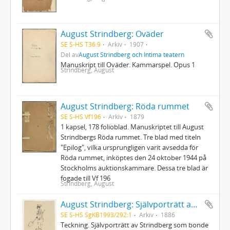
August Strindberg: Oväder
SE S-HS T36:9
Arkiv
1907
Del av
August Strindberg och Intima teatern
Manuskript till Oväder. Kammarspel. Opus 1
Strindberg, August
August Strindberg: Röda rummet
SE S-HS Vf196
Arkiv
1879
1 kapsel, 178 folioblad. Manuskriptet till August
Strindbergs Röda rummet. Tre blad med titeln
"Epilog", vilka ursprungligen varit avsedda för
Röda rummet, inköptes den 24 oktober 1944 på
Stockholms auktionskammare. Dessa tre blad är
fogade till Vf 196
Strindberg, August
August Strindberg: Självporträtt av Strindberg som bonde
SE S-HS SgKB1993/292:1
Arkiv
1886
Teckning. Självporträtt av Strindberg som bonde