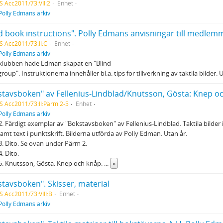
S Acc2011/73:VII:2
Enhet
Polly Edmans arkiv
S Acc2011/73:II:C
Enhet
Polly Edmans arkiv
klubben hade Edman skapat en "Blind
roup". Instruktionerna innehåller bl.a. tips for tillverkning av taktila bilder. 
stavsboken" av Fellenius-Lindblad/Knutsson, Gösta: Knep o
S Acc2011/73:II:Pärm 2-5
Enhet
Polly Edmans arkiv
. Färdigt exemplar av "Bokstavsboken" av Fellenius-Lindblad. Taktila bilder 
samt text i punktskrift. Bilderna utförda av Polly Edman. Utan år.
. Dito. Se ovan under Pärm 2.
. Dito.
. Knutsson, Gösta: Knep och knåp.
...
»
tavsboken". Skisser, material
S Acc2011/73:VIII:B
Enhet
Polly Edmans arkiv