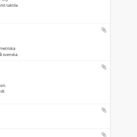
mt taktila
ometriska
å svenska.
ion.
ift