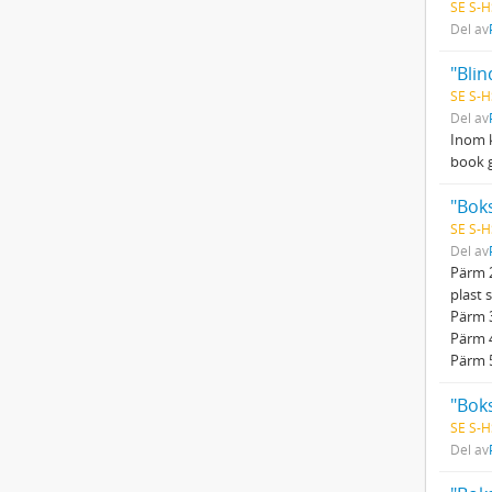
SE S-H
Del av
SE S-H
Del av
Inom 
book g
"Bok
SE S-H
Del av
Pärm 2
plast 
Pärm 3
Pärm 4
Pärm 5
"Boks
SE S-H
Del av