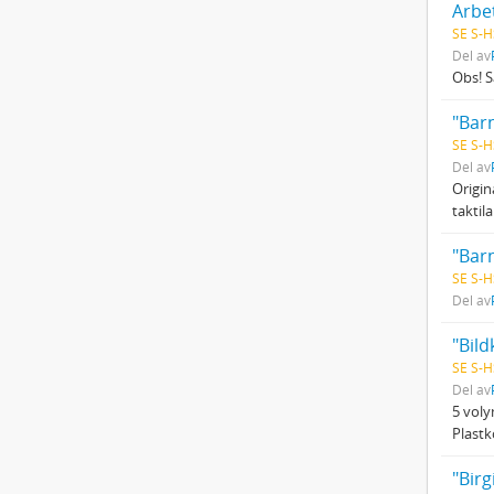
Arbet
SE S-H
Del av
Obs! S
"Barn
SE S-H
Del av
Origin
taktila
"Barn
SE S-H
Del av
"Bil
SE S-H
Del av
5 voly
Plastk
"Birg