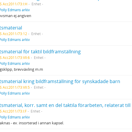
S Acc2011/73:I:H
Enhet
Polly Edmans arkiv
vsman ej angiven
tsmaterial
S Acc2011/73:12
Enhet
Polly Edmans arkiv
smaterial för taktil bildframställning
S Acc2011/73:VII:6
Enhet
Polly Edmans arkiv
gsklipp, brevväxling m.m
tsmaterial kring bildframställning för synskadade barn
S Acc2011/73:VII:5
Enhet
Polly Edmans arkiv
smaterial, korr. samt en del taktila förarbeten, relaterat till
S Acc2011/73:I:F
Enhet
Polly Edmans arkiv
aknas - ev. insorterad i annan kapsel.