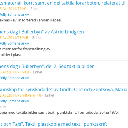
smaterial, korr. samt en del taktila förarbeten, relaterat till
S Acc2011/73:I:G
Enhet
Polly Edmans arkiv
aknas - ev. insorterad i annan kapsel.
ens dag i Bullerbyn" av Astrid Lindgren
S Acc2011/73:IV:B
Enhet
Polly Edmans arkiv
almatriser för framställning av
 bilder i plast.
ens dag i Bullerbyn", del 2. Sex taktila bilder
S Acc2011/73:VII:B
Enhet
Polly Edmans arkiv
dkunskap för synskadade" av Lindh, Olof och Zentsova, Mari
S Acc2011/73:VIII:Pärm 18
Enhet
Polly Edmans arkiv
mer.
opia med taktila bilder samt text i punktskrift. Tomteboda, Solna 1975.
it och Taxi". Taktil plastkopia med text i punktskrift