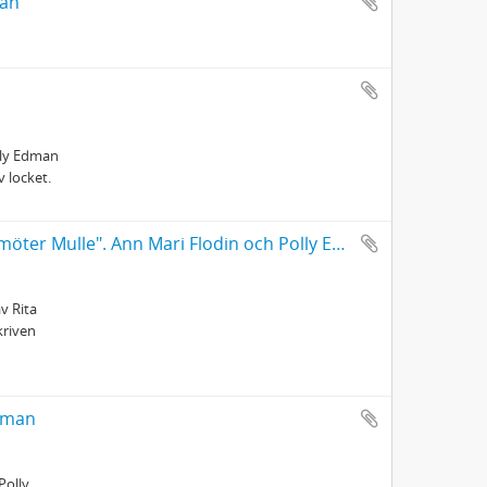
man
lly Edman
v locket.
"Den lilla gumman som glömde allting" av Beattie, Janet/"Mållan möter Mulle". Ann Mari Flodin och Polly Edman
v Rita
kriven
Edman
Polly