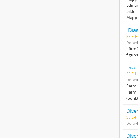
Edman.
bilder
Mapp 
"Dia
SE S-H
Del av
Pärm 2
figure
Dive
SE S-H
Del av
Pärm 1
Pärm 1
(punkt
Dive
SE S-H
Del av
Dive