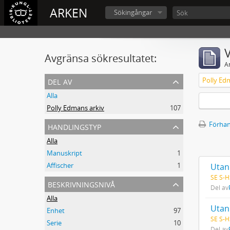
ARKEN
Sökingångar
V
Avgränsa sökresultatet:
A
del av
Polly Ed
Alla
Polly Edmans arkiv
107
handlingstyp
Förhan
Alla
Manuskript
1
Affischer
1
Utan 
SE S-H
beskrivningsnivå
Del av
Alla
Utan 
Enhet
97
SE S-H
Serie
10
Del av