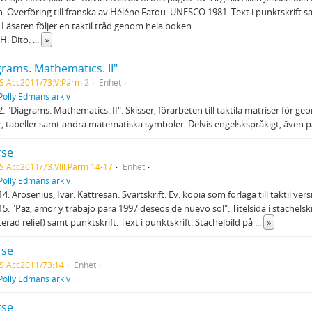
 Överföring till franska av Héléne Fatou. UNESCO 1981. Text i punktskrift sa
. Läsaren följer en taktil tråd genom hela boken.
H. Dito.
...
»
grams. Mathematics. II"
S Acc2011/73:V:Pärm 2
Enhet
Polly Edmans arkiv
. "Diagrams. Mathematics. II". Skisser, förarbeten till taktila matriser för ge
r, tabeller samt andra matematiska symboler. Delvis engelskspråkigt, även p
rse
S Acc2011/73:VIII:Pärm 14-17
Enhet
Polly Edmans arkiv
4. Arosenius, Ivar: Kattresan. Svartskrift. Ev. kopia som förlaga till taktil vers
5. "Paz, amor y trabajo para 1997 deseos de nuevo sol". Titelsida i stachelskr
erad relief) samt punktskrift. Text i punktskrift. Stachelbild på
...
»
rse
S Acc2011/73:14
Enhet
Polly Edmans arkiv
rse