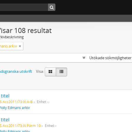
isar 108 resultat
rkivbeskrivning
mans arkiv
Utökade sökmöjlighete
dsgranska utskrift
Visa:
titel
S Acc2011/73:IX:A-B
Enhet
Polly Edmans arkiv
titel
S Acc2011/73:IX:Pärm 10
Enhet
Polly Edmans arkiv