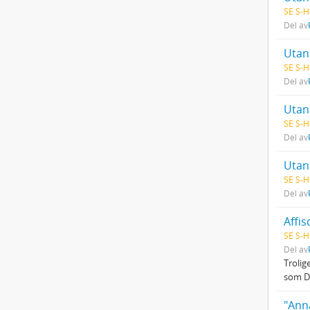
SE S-H
Del av
Utan 
SE S-H
Del av
Utan 
SE S-H
Del av
Utan 
SE S-H
Del av
Affis
SE S-H
Del av
Trolig
som De
"Anna