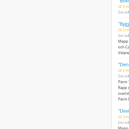
"Boks
SE S-H
Del av
"Bygg
SE S-H
Del av
Mapp D
och Ca
Vidare
SE S-H
Del av
Pärm 7
Rapp o
svarts
Pärm 
"Devi
SE S-H
Del av
Mapp G