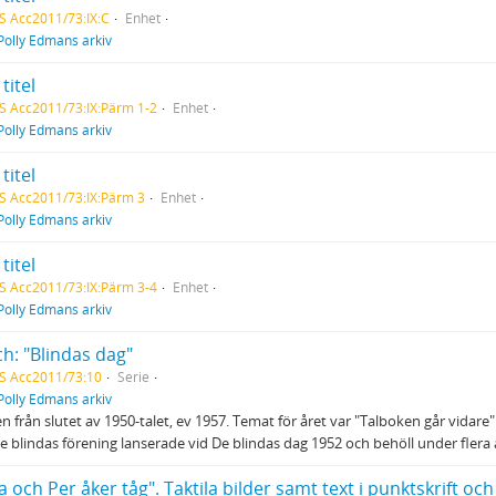
S Acc2011/73:IX:C
Enhet
Polly Edmans arkiv
titel
S Acc2011/73:IX:Pärm 1-2
Enhet
Polly Edmans arkiv
titel
S Acc2011/73:IX:Pärm 3
Enhet
Polly Edmans arkiv
titel
S Acc2011/73:IX:Pärm 3-4
Enhet
Polly Edmans arkiv
ch: "Blindas dag"
S Acc2011/73:10
Serie
Polly Edmans arkiv
en från slutet av 1950-talet, ev 1957. Temat för året var "Talboken går vidare
 blindas förening lanserade vid De blindas dag 1952 och behöll under flera 
 och Per åker tåg". Taktila bilder samt text i punktskrift oc