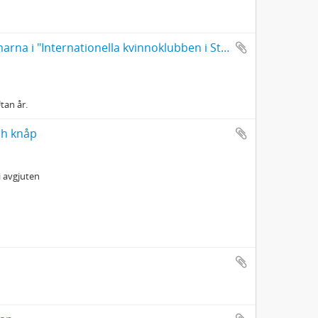
"Blind book instructions". Polly Edmans anvisningar till medlemmarna i "Internationella kvinnoklubben i Stockholm"
Utan år.
ch knåp
i avgjuten