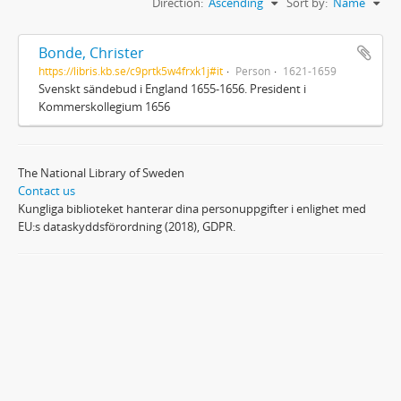
Direction:
Ascending
Sort by:
Name
Bonde, Christer
https://libris.kb.se/c9prtk5w4frxk1j#it
Person
1621-1659
Svenskt sändebud i England 1655-1656. President i
Kommerskollegium 1656
The National Library of Sweden
Contact us
Kungliga biblioteket hanterar dina personuppgifter i enlighet med
EU:s dataskyddsförordning (2018), GDPR.