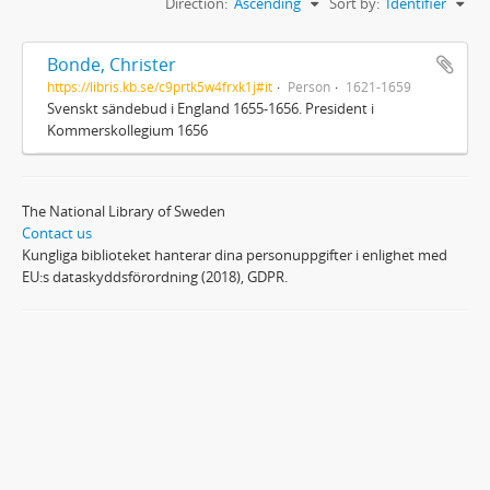
Direction:
Ascending
Sort by:
Identifier
Bonde, Christer
https://libris.kb.se/c9prtk5w4frxk1j#it
Person
1621-1659
Svenskt sändebud i England 1655-1656. President i
Kommerskollegium 1656
The National Library of Sweden
Contact us
Kungliga biblioteket hanterar dina personuppgifter i enlighet med
EU:s dataskyddsförordning (2018), GDPR.