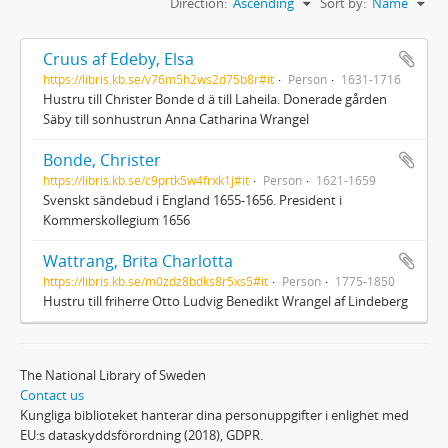
Direction:
Ascending
Sort by:
Name
Cruus af Edeby, Elsa
https://libris.kb.se/v76m5h2ws2d75b8r#it
Person
1631-1716
Hustru till Christer Bonde d ä till Laheila. Donerade gården
Säby till sonhustrun Anna Catharina Wrangel
Bonde, Christer
https://libris.kb.se/c9prtk5w4frxk1j#it
Person
1621-1659
Svenskt sändebud i England 1655-1656. President i
Kommerskollegium 1656
Wattrang, Brita Charlotta
https://libris.kb.se/m0zdz8bdks8r5xs5#it
Person
1775-1850
Hustru till friherre Otto Ludvig Benedikt Wrangel af Lindeberg
The National Library of Sweden
Contact us
Kungliga biblioteket hanterar dina personuppgifter i enlighet med
EU:s dataskyddsförordning (2018), GDPR.