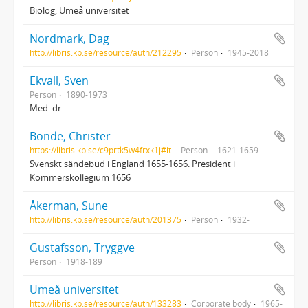
Biolog, Umeå universitet
Nordmark, Dag
http://libris.kb.se/resource/auth/212295
Person
1945-2018
Ekvall, Sven
Person
1890-1973
Med. dr.
Bonde, Christer
https://libris.kb.se/c9prtk5w4frxk1j#it
Person
1621-1659
Svenskt sändebud i England 1655-1656. President i
Kommerskollegium 1656
Åkerman, Sune
http://libris.kb.se/resource/auth/201375
Person
1932-
Gustafsson, Tryggve
Person
1918-189
Umeå universitet
http://libris.kb.se/resource/auth/133283
Corporate body
1965-