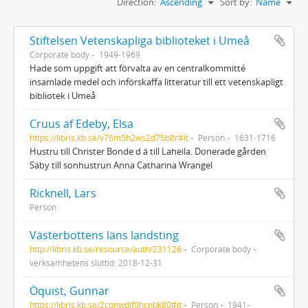
Direction:
Ascending
Sort by:
Name
Stiftelsen Vetenskapliga biblioteket i Umeå
Corporate body
1949-1969
Hade som uppgift att förvalta av en centralkommitté
insamlade medel och införskaffa litteratur till ett vetenskapligt
bibliotek i Umeå
Cruus af Edeby, Elsa
https://libris.kb.se/v76m5h2ws2d75b8r#it
Person
1631-1716
Hustru till Christer Bonde d ä till Laheila. Donerade gården
Säby till sonhustrun Anna Catharina Wrangel
Ricknell, Lars
Person
Västerbottens läns landsting
http://libris.kb.se/resource/auth/231126
Corporate body
verksamhetens sluttid: 2018-12-31
Öquist, Gunnar
https://libris.kb.se/2cqnwdjf0hcnbk80#it
Person
1941-