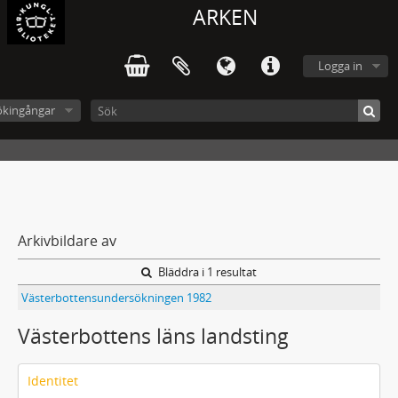
ARKEN
Logga in
ökingångar
Arkivbildare av
Bläddra i 1 resultat
Västerbottensundersökningen 1982
Västerbottens läns landsting
Identitet