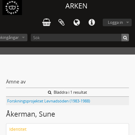
ARKEN
Logga in
ökingångar
Ämne av
Bläddra i 1 resultat
Forskningsprojektet Levnadsöden (1983-1988)
Åkerman, Sune
Identitet