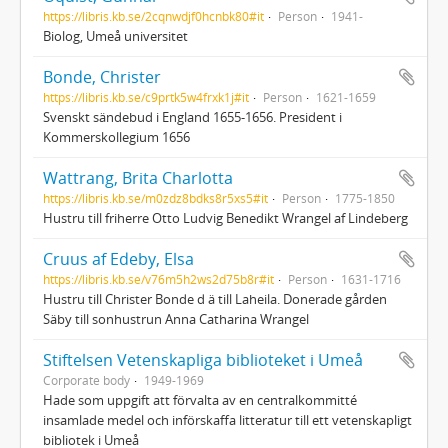
https://libris.kb.se/2cqnwdjf0hcnbk80#it
Person
1941-
Biolog, Umeå universitet
Bonde, Christer
https://libris.kb.se/c9prtk5w4frxk1j#it
Person
1621-1659
Svenskt sändebud i England 1655-1656. President i
Kommerskollegium 1656
Wattrang, Brita Charlotta
https://libris.kb.se/m0zdz8bdks8r5xs5#it
Person
1775-1850
Hustru till friherre Otto Ludvig Benedikt Wrangel af Lindeberg
Cruus af Edeby, Elsa
https://libris.kb.se/v76m5h2ws2d75b8r#it
Person
1631-1716
Hustru till Christer Bonde d ä till Laheila. Donerade gården
Säby till sonhustrun Anna Catharina Wrangel
Stiftelsen Vetenskapliga biblioteket i Umeå
Corporate body
1949-1969
Hade som uppgift att förvalta av en centralkommitté
insamlade medel och införskaffa litteratur till ett vetenskapligt
bibliotek i Umeå