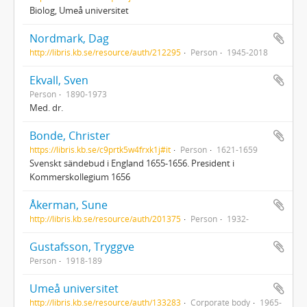
Biolog, Umeå universitet
Nordmark, Dag
http://libris.kb.se/resource/auth/212295
Person
1945-2018
Ekvall, Sven
Person
1890-1973
Med. dr.
Bonde, Christer
https://libris.kb.se/c9prtk5w4frxk1j#it
Person
1621-1659
Svenskt sändebud i England 1655-1656. President i
Kommerskollegium 1656
Åkerman, Sune
http://libris.kb.se/resource/auth/201375
Person
1932-
Gustafsson, Tryggve
Person
1918-189
Umeå universitet
http://libris.kb.se/resource/auth/133283
Corporate body
1965-