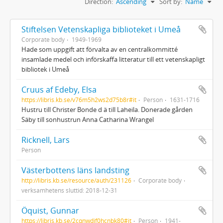
Direction:
Ascending
Sort by:
Name
Stiftelsen Vetenskapliga biblioteket i Umeå
Corporate body
1949-1969
Hade som uppgift att förvalta av en centralkommitté
insamlade medel och införskaffa litteratur till ett vetenskapligt
bibliotek i Umeå
Cruus af Edeby, Elsa
https://libris.kb.se/v76m5h2ws2d75b8r#it
Person
1631-1716
Hustru till Christer Bonde d ä till Laheila. Donerade gården
Säby till sonhustrun Anna Catharina Wrangel
Ricknell, Lars
Person
Västerbottens läns landsting
http://libris.kb.se/resource/auth/231126
Corporate body
verksamhetens sluttid: 2018-12-31
Öquist, Gunnar
https://libris.kb.se/2cqnwdjf0hcnbk80#it
Person
1941-