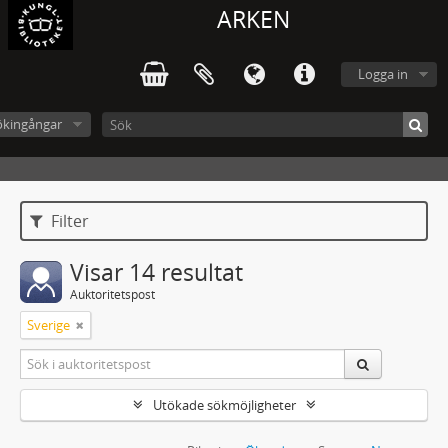
ARKEN
Logga in
ökingångar
Filter
Visar 14 resultat
Auktoritetspost
Sverige
Utökade sökmöjligheter