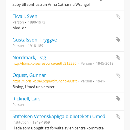
Säby till sonhustrun Anna Catharina Wrangel
Ekvall, Sven
Person
1890-1973
Med. dr.
Gustafsson, Tryggve
Person
1918-189
Nordmark, Dag
http://libris.kb.se/resource/auth/212295
Person
1945-2018
Öquist, Gunnar
https://libris.kb.se/2cqnwdjf0hcnbk80#it
Person
1941-
Biolog, Umeå universitet
Ricknell, Lars
Person
Stiftelsen Vetenskapliga biblioteket i Umeå
Institution
1949-1969
Hade som uppgift att förvalta av en centralkommitté