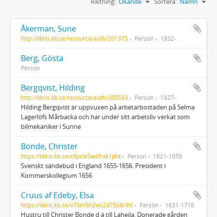
Riktning:
Ökande
Sortera:
Namn
Åkerman, Sune
http://libris.kb.se/resource/auth/201375
Person
1932-
Berg, Gösta
Person
Bergqvist, Hilding
http://libris.kb.se/resource/auth/380533
Person
1927-
Hilding Bergqvist är uppvuxen på arbetarbostaden på Selma
Lagerlöfs Mårbacka och har under sitt arbetsliv verkat som
bilmekaniker i Sunne
Bonde, Christer
https://libris.kb.se/c9prtk5w4frxk1j#it
Person
1621-1659
Svenskt sändebud i England 1655-1656. President i
Kommerskollegium 1656
Cruus af Edeby, Elsa
https://libris.kb.se/v76m5h2ws2d75b8r#it
Person
1631-1716
Hustru till Christer Bonde d ä till Laheila. Donerade gården